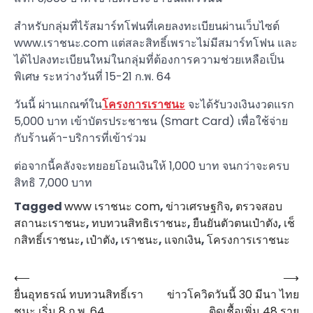
สำหรับกลุ่มที่ไร้สมาร์ทโฟนที่เคยลงทะเบียนผ่านเว็บไซต์
www.เราชนะ.com แต่สละสิทธิ์เพราะไม่มีสมาร์ทโฟน และ
ได้ไปลงทะเบียนใหม่ในกลุ่มที่ต้องการความช่วยเหลือเป็น
พิเศษ ระหว่างวันที่ 15-21 ก.พ. 64
วันนี้ ผ่านเกณฑ์ใน
โครงการเราชนะ
จะได้รับวงเงินงวดแรก
5,000 บาท เข้าบัตรประชาชน (Smart Card) เพื่อใช้จ่าย
กับร้านค้า-บริการที่เข้าร่วม
ต่อจากนี้คลังจะทยอยโอนเงินให้ 1,000 บาท จนกว่าจะครบ
สิทธิ 7,000 บาท
Tagged
www เราชนะ com
,
ข่าวเศรษฐกิจ
,
ตรวจสอบ
สถานะเราชนะ
,
ทบทวนสิทธิเราชนะ
,
ยืนยันตัวตนเป๋าตัง
,
เช็
กสิทธิ์เราชนะ
,
เป๋าตัง
,
เราชนะ
,
แจกเงิน
,
โครงการเราชนะ
⟵
⟶
แนะแนว
ยื่นอุทธรณ์ ทบทวนสิทธิ์เรา
ข่าวโควิดวันนี้ 30 มีนา ไทย
เรื่อง
ชนะ เริ่ม 8 ก.พ. 64
ติดเชื้อเพิ่ม 48 ราย