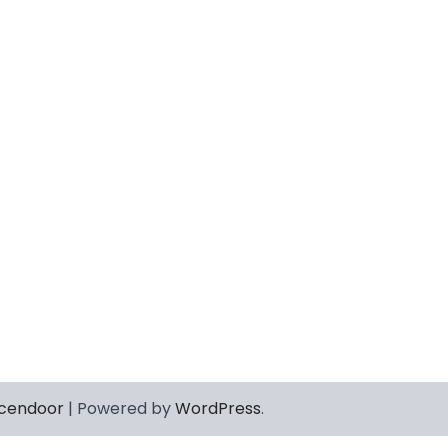
cendoor
| Powered by
WordPress
.