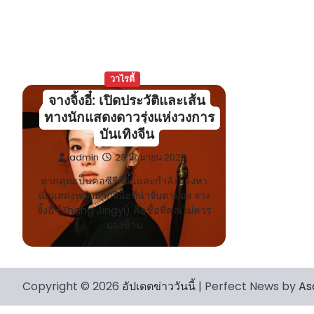
วาไรตี้
จางจิ้งอี๋: เปิดประวัติและเส้น
ทางนักแสดงดาวรุ่งแห่งวงการ
บันเทิงจีน
admin
23 มิถุนายน 2025
หากคุณเป็นคอซีรีส์จีนและกำลังมองหา
นักแสดงหญิงมากฝีมือที่น่าจับตามอง จาง
จิ้งอี๋ (Zhang Jingyi) คือชื่อที่คุณไม่ควร
มองข้าม
Copyright © 2026
อัปเดตข่าววันนี้
| Perfect News by
As